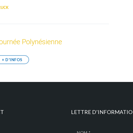
RUCK
ournée Polynésienne
+ D'INFOS
CT
LETTRE D’INFORMATI
NOM *