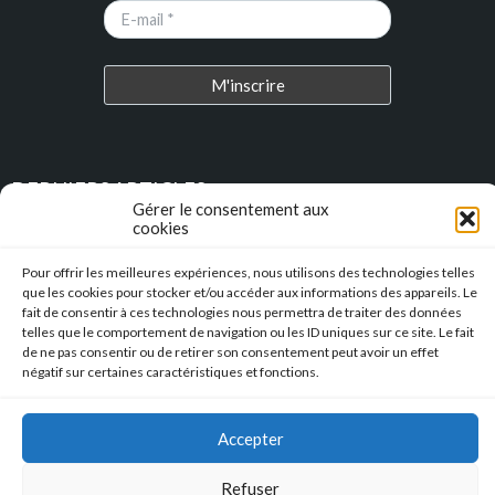
DERNIERS ARTICLES
Gérer le consentement aux
cookies
Place au Terroir – TRESSAN
Pour offrir les meilleures expériences, nous utilisons des technologies telles
que les cookies pour stocker et/ou accéder aux informations des appareils. Le
Soirée d’été
fait de consentir à ces technologies nous permettra de traiter des données
telles que le comportement de navigation ou les ID uniques sur ce site. Le fait
Descente en caisse à savon – Profitez de l’été pour construire vos
de ne pas consentir ou de retirer son consentement peut avoir un effet
caisses à savon !!!
négatif sur certaines caractéristiques et fonctions.
l’Hérault Sud prenant
Accepter
Refuser
Mentions Légales
|
Accessibilité
|
Conformité RGAA