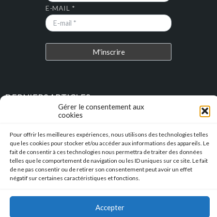
E-MAIL *
DERNIERS ARTICLES
Gérer le consentement aux
cookies
Place au Terroir – TRESSAN
Pour offrir les meilleures expériences, nous utilisons des technologies telles
que les cookies pour stocker et/ou accéder aux informations des appareils. Le
Soirée d’été
fait de consentir à ces technologies nous permettra de traiter des données
telles que le comportement de navigation ou les ID uniques sur ce site. Le fait
Descente en caisse à savon – Profitez de l’été pour construire vos
de ne pas consentir ou de retirer son consentement peut avoir un effet
caisses à savon !!!
négatif sur certaines caractéristiques et fonctions.
l’Hérault Sud prenant
Accepter