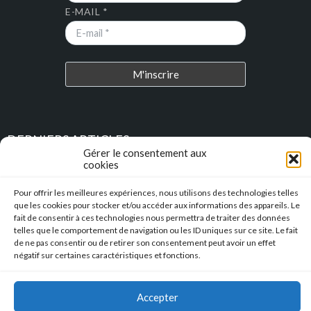
E-MAIL *
DERNIERS ARTICLES
Gérer le consentement aux
cookies
Place au Terroir – TRESSAN
Pour offrir les meilleures expériences, nous utilisons des technologies telles
que les cookies pour stocker et/ou accéder aux informations des appareils. Le
Soirée d’été
fait de consentir à ces technologies nous permettra de traiter des données
telles que le comportement de navigation ou les ID uniques sur ce site. Le fait
Descente en caisse à savon – Profitez de l’été pour construire vos
de ne pas consentir ou de retirer son consentement peut avoir un effet
caisses à savon !!!
négatif sur certaines caractéristiques et fonctions.
l’Hérault Sud prenant
Accepter