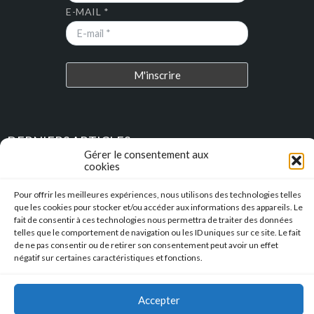
E-MAIL *
DERNIERS ARTICLES
Gérer le consentement aux
cookies
Place au Terroir – TRESSAN
Pour offrir les meilleures expériences, nous utilisons des technologies telles
que les cookies pour stocker et/ou accéder aux informations des appareils. Le
Soirée d’été
fait de consentir à ces technologies nous permettra de traiter des données
telles que le comportement de navigation ou les ID uniques sur ce site. Le fait
Descente en caisse à savon – Profitez de l’été pour construire vos
de ne pas consentir ou de retirer son consentement peut avoir un effet
caisses à savon !!!
négatif sur certaines caractéristiques et fonctions.
l’Hérault Sud prenant
Accepter