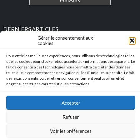
DERNIERS ARTICLES
Gérer le consentement aux
cookies
Place au Terroir – TRESSAN
Pour offrir les meilleures expériences, nous utilisons des technologies telles
Soirée d’été
que les cookies pour stocker et/ou accéder aux informations des appareils. Le
fait de consentir à ces technologies nous permettra de traiter des données
telles que le comportement de navigation ou les ID uniques sur ce site. Le fait
Descente en caisse à savon – Profitez de l’été pour construire vos
de ne pas consentir ou de retirer son consentement peut avoir un effet
caisses à savon !!!
négatif sur certaines caractéristiques et fonctions.
l’Hérault Sud prenant
Accepter
Mentions Légales
|
Accessibilité
|
Conformité RGAA
Refuser
Copyright © 2023 Mairie de Tressan | Réalisation
:: Nicolas
SIEGEL :: Studio de Création
Voir les préférences