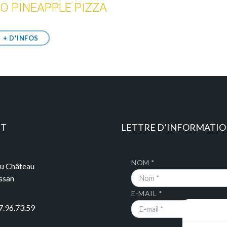
O PINEAPPLE PIZZA
+ D'INFOS
CT
LETTRE D’INFORMATI
NOM *
du Château
ssan
E-MAIL *
7.96.73.59