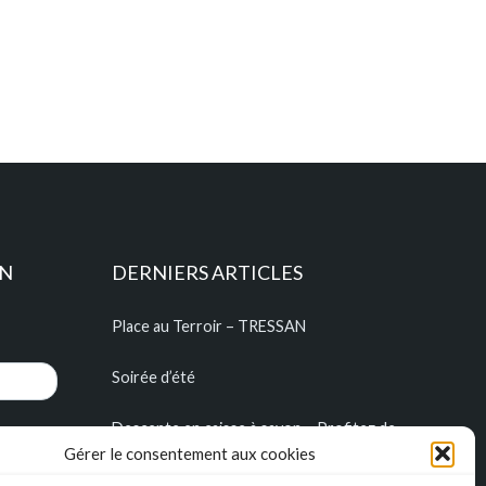
ON
DERNIERS ARTICLES
Place au Terroir – TRESSAN
Soirée d’été
Descente en caisse à savon – Profitez de
l’été pour construire vos caisses à savon !!!
Gérer le consentement aux cookies