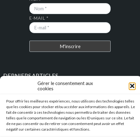
E-MAIL *
DERNIERS ARTICLES
Gérer le consentement aux
cookies
Place au Terroir – TRESSAN
Pour offrir les meilleures expériences, nous utilisons des technologies telles
Soirée d’été
que les cookies pour stocker et/ou accéder aux informations des appareils. Le
fait de consentir à ces technologies nous permettra de traiter des données
telles que le comportement de navigation ou les ID uniques sur ce site. Le fait
Descente en caisse à savon – Profitez de l’été pour construire vos
de ne pas consentir ou de retirer son consentement peut avoir un effet
caisses à savon !!!
négatif sur certaines caractéristiques et fonctions.