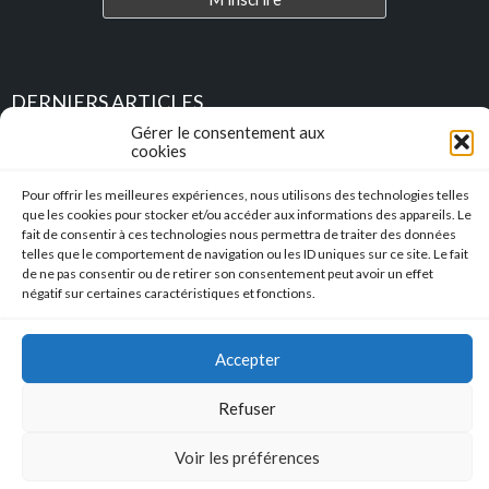
DERNIERS ARTICLES
Gérer le consentement aux
cookies
Place au Terroir – TRESSAN
Pour offrir les meilleures expériences, nous utilisons des technologies telles
Soirée d’été
que les cookies pour stocker et/ou accéder aux informations des appareils. Le
fait de consentir à ces technologies nous permettra de traiter des données
telles que le comportement de navigation ou les ID uniques sur ce site. Le fait
Descente en caisse à savon – Profitez de l’été pour construire vos
de ne pas consentir ou de retirer son consentement peut avoir un effet
caisses à savon !!!
négatif sur certaines caractéristiques et fonctions.
l’Hérault Sud prenant
Accepter
Mentions Légales
|
Accessibilité
|
Conformité RGAA
Refuser
Copyright © 2023 Mairie de Tressan | Réalisation
:: Nicolas
SIEGEL :: Studio de Création
Voir les préférences