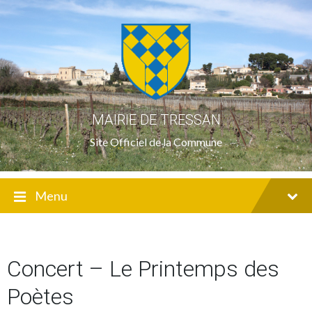
Skip
Skip
Skip
to
to
to
content
main
footer
navigation
MAIRIE DE TRESSAN
Site Officiel de la Commune
Menu
Concert – Le Printemps des
Poètes