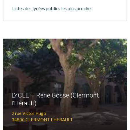
Listes des lycées publics les plus proches
+
D'infos
LYCÉE – René Gosse (Clermont
l’Hérault)
2 rue Victor Hugo
34800 CLERMONT L’HERAULT