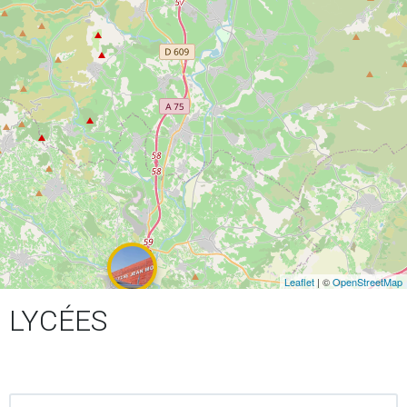
Leaflet
| ©
OpenStreetMap
LYCÉES