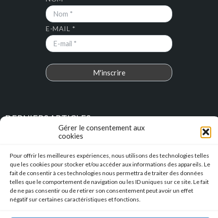
E-MAIL *
DERNIERS ARTICLES
Gérer le consentement aux
cookies
Place au Terroir – TRESSAN
Pour offrir les meilleures expériences, nous utilisons des technologies telles
que les cookies pour stocker et/ou accéder aux informations des appareils. Le
Soirée d’été
fait de consentir à ces technologies nous permettra de traiter des données
telles que le comportement de navigation ou les ID uniques sur ce site. Le fait
Descente en caisse à savon – Profitez de l’été pour construire vos
de ne pas consentir ou de retirer son consentement peut avoir un effet
caisses à savon !!!
négatif sur certaines caractéristiques et fonctions.