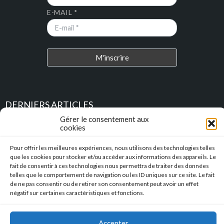
E-MAIL *
DERNIERS ARTICLES
Gérer le consentement aux
cookies
Place au Terroir – TRESSAN
Pour offrir les meilleures expériences, nous utilisons des technologies telles
Soirée d’été
que les cookies pour stocker et/ou accéder aux informations des appareils. Le
fait de consentir à ces technologies nous permettra de traiter des données
telles que le comportement de navigation ou les ID uniques sur ce site. Le fait
Descente en caisse à savon – Profitez de l’été pour construire vos
de ne pas consentir ou de retirer son consentement peut avoir un effet
caisses à savon !!!
négatif sur certaines caractéristiques et fonctions.
l’Hérault Sud prenant
Accepter