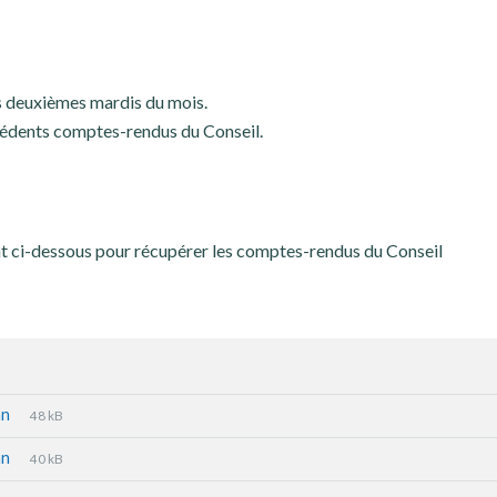
es deuxièmes mardis du mois.
écédents comptes-rendus du Conseil.
nt ci-dessous pour récupérer les comptes-rendus du Conseil
an
48 kB
an
40 kB