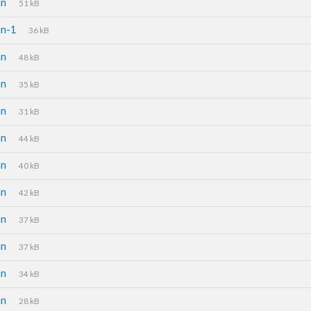
an
51 kB
an-1
36 kB
an
48 kB
an
35 kB
an
31 kB
an
44 kB
an
40 kB
an
42 kB
an
37 kB
an
37 kB
an
34 kB
an
28 kB