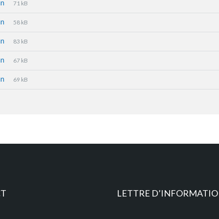
an
71 kB
an
58 kB
an
83 kB
an
67 kB
an
69 kB
CT
LETTRE D’INFORMATI