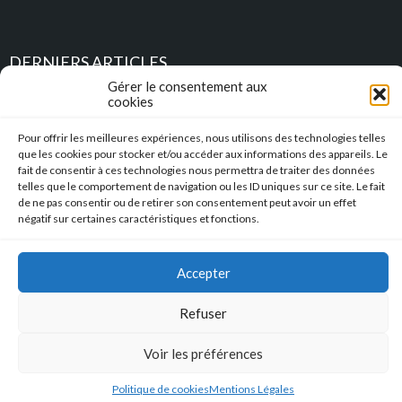
DERNIERS ARTICLES
Gérer le consentement aux
cookies
Place au Terroir – TRESSAN
Pour offrir les meilleures expériences, nous utilisons des technologies telles
Soirée d’été
que les cookies pour stocker et/ou accéder aux informations des appareils. Le
fait de consentir à ces technologies nous permettra de traiter des données
telles que le comportement de navigation ou les ID uniques sur ce site. Le fait
Descente en caisse à savon – Profitez de l’été pour construire vos
de ne pas consentir ou de retirer son consentement peut avoir un effet
caisses à savon !!!
négatif sur certaines caractéristiques et fonctions.
l’Hérault Sud prenant
Accepter
Mentions Légales
|
Accessibilité
|
Conformité RGAA
Refuser
Copyright © 2023 Mairie de Tressan | Réalisation
:: Nicolas
SIEGEL :: Studio de Création
Voir les préférences
Politique de cookies
Mentions Légales