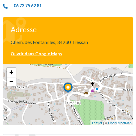
06 73 75 62 81
Adresse
Chem. des Fontanilles, 34230 Tressan
Ouvrir dans Google Maps
+
−
Leaflet
| ©
OpenStreetMap