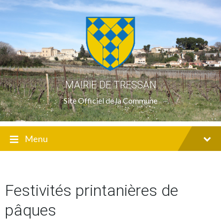
Skip
Skip
Skip
to
to
to
content
main
footer
navigation
MAIRIE DE TRESSAN
Site Officiel de la Commune
Menu
Festivités printanières de
pâques