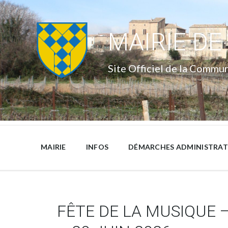
Skip
Skip
Skip
to
to
to
content
main
footer
navigation
MAIRIE DE
Site Officiel de la Commu
MAIRIE
INFOS
DÉMARCHES ADMINISTRAT
FÊTE DE LA MUSIQUE –