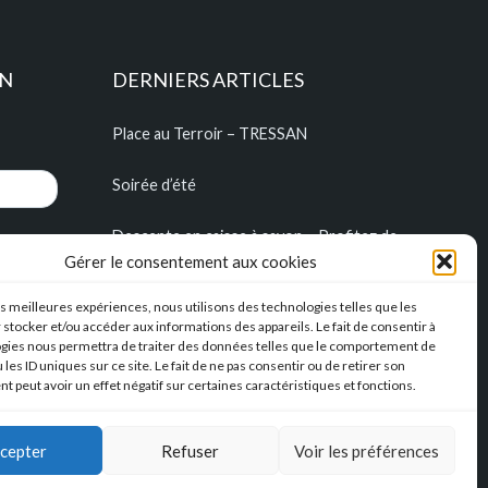
ON
DERNIERS ARTICLES
Place au Terroir – TRESSAN
Soirée d’été
Descente en caisse à savon – Profitez de
l’été pour construire vos caisses à savon !!!
Gérer le consentement aux cookies
l’Hérault Sud prenant
les meilleures expériences, nous utilisons des technologies telles que les
 stocker et/ou accéder aux informations des appareils. Le fait de consentir à
gies nous permettra de traiter des données telles que le comportement de
 les ID uniques sur ce site. Le fait de ne pas consentir ou de retirer son
 peut avoir un effet négatif sur certaines caractéristiques et fonctions.
cepter
Refuser
Voir les préférences