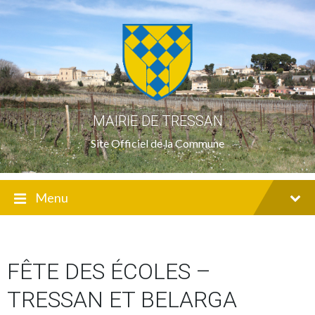
Skip
Skip
Skip
to
to
to
content
main
footer
navigation
MAIRIE DE TRESSAN
Site Officiel de la Commune
Menu
FÊTE DES ÉCOLES –
TRESSAN ET BELARGA