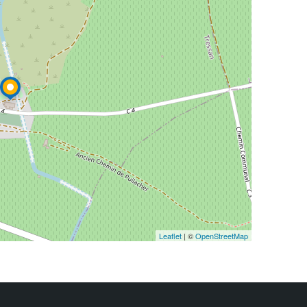
Leaflet
| ©
OpenStreetMap