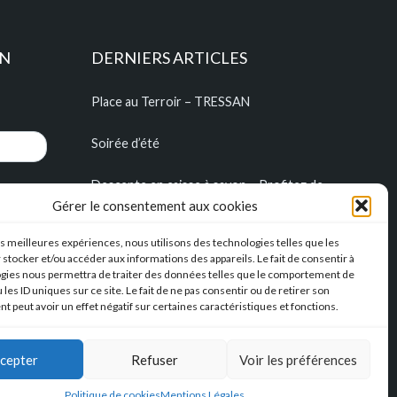
ON
DERNIERS ARTICLES
Place au Terroir – TRESSAN
Soirée d’été
Descente en caisse à savon – Profitez de
l’été pour construire vos caisses à savon !!!
Gérer le consentement aux cookies
l’Hérault Sud prenant
les meilleures expériences, nous utilisons des technologies telles que les
 stocker et/ou accéder aux informations des appareils. Le fait de consentir à
gies nous permettra de traiter des données telles que le comportement de
 les ID uniques sur ce site. Le fait de ne pas consentir ou de retirer son
 peut avoir un effet négatif sur certaines caractéristiques et fonctions.
cepter
Refuser
Voir les préférences
Politique de cookies
Mentions Légales