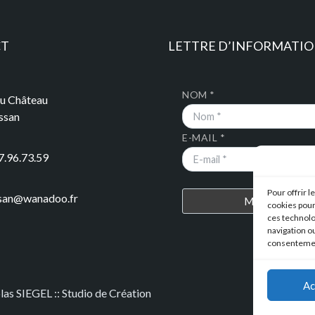
CT
LETTRE D’INFORMATI
NOM *
du Château
ssan
E-MAIL *
7.96.73.59
Pour offrir 
ssan@wanadoo.fr
cookies pour
ces technolo
navigation ou
consentement
Ac
olas SIEGEL :: Studio de Création