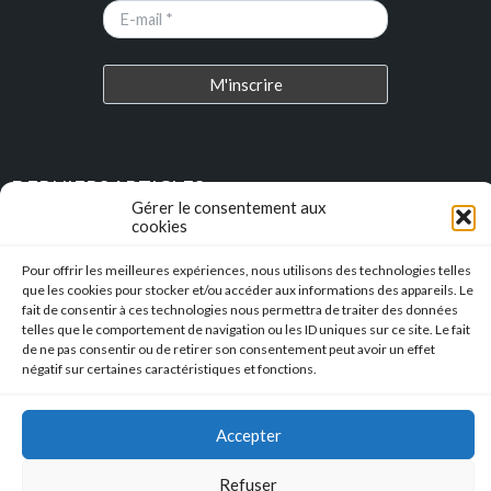
DERNIERS ARTICLES
Gérer le consentement aux
cookies
Place au Terroir – TRESSAN
Pour offrir les meilleures expériences, nous utilisons des technologies telles
que les cookies pour stocker et/ou accéder aux informations des appareils. Le
Soirée d’été
fait de consentir à ces technologies nous permettra de traiter des données
telles que le comportement de navigation ou les ID uniques sur ce site. Le fait
Descente en caisse à savon – Profitez de l’été pour construire vos
de ne pas consentir ou de retirer son consentement peut avoir un effet
caisses à savon !!!
négatif sur certaines caractéristiques et fonctions.
l’Hérault Sud prenant
Accepter
Refuser
Mentions Légales
|
Accessibilité
|
Conformité RGAA