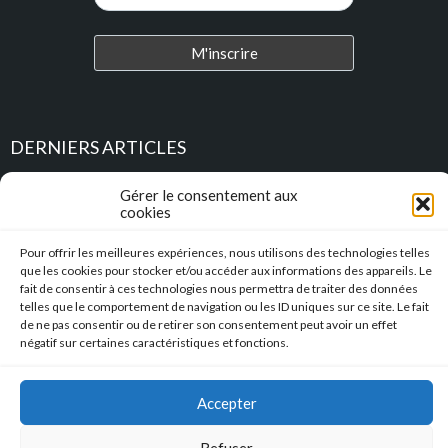
DERNIERS ARTICLES
Gérer le consentement aux
Place au Terroir – TRESSAN
cookies
Soirée d’été
Pour offrir les meilleures expériences, nous utilisons des technologies telles
que les cookies pour stocker et/ou accéder aux informations des appareils. Le
fait de consentir à ces technologies nous permettra de traiter des données
Descente en caisse à savon – Profitez de l’été pour construire vos
caisses à savon !!!
telles que le comportement de navigation ou les ID uniques sur ce site. Le fait
de ne pas consentir ou de retirer son consentement peut avoir un effet
négatif sur certaines caractéristiques et fonctions.
l’Hérault Sud prenant
Accepter
Mentions Légales
|
Accessibilité
|
Conformité RGAA
Copyright © 2023 Mairie de Tressan | Réalisation
:: Nicolas
Refuser