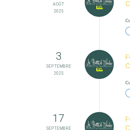
C
AOÛT
2025
Cu
3
F
C
SEPTEMBRE
2025
Cu
17
F
C
SEPTEMBRE