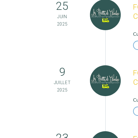
25
F
C
JUIN
2025
Cu
9
F
C
JUILLET
2025
Cu