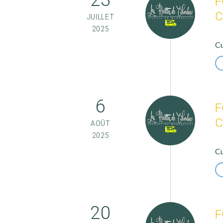
23
F
C
JUILLET
2025
Cu
6
F
C
AOÛT
2025
Cu
20
F