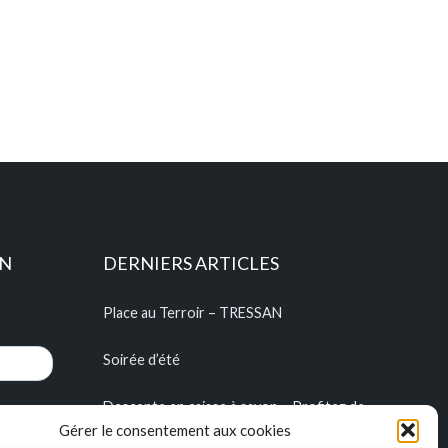
ON
DERNIERS ARTICLES
Place au Terroir – TRESSAN
Soirée d’été
Descente en caisse à savon – Profitez de
l’été pour construire vos caisses à savon !!!
Gérer le consentement aux cookies