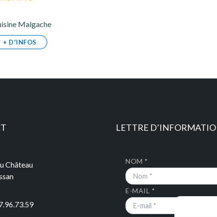
isine Malgache
+ D'INFOS
CT
LETTRE D’INFORMATI
NOM *
du Château
ssan
E-MAIL *
7.96.73.59