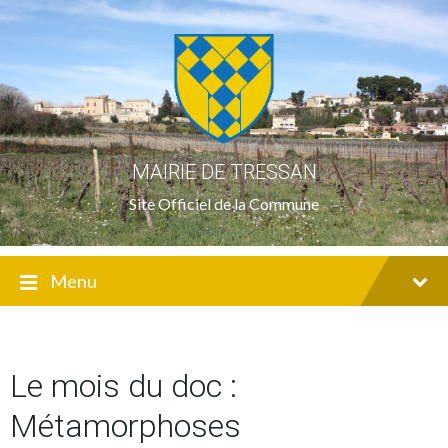
Skip
Skip
Skip
to
to
to
content
main
footer
navigation
MAIRIE DE TRESSAN
Site Officiel de la Commune
Menu
Le mois du doc :
Métamorphoses