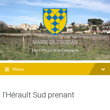
Skip
Skip
Skip
to
to
to
content
main
footer
navigation
MAIRIE DE TRESSAN
Site Officiel de la Commune
Menu
l’Hérault Sud prenant