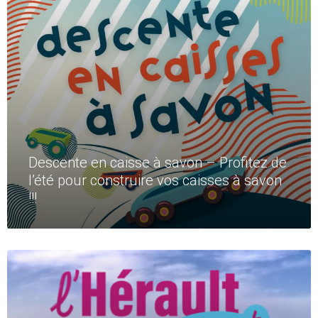
Descente en caisse à savon – Profitez de
l’été pour construire vos caisses à savon
!!!
Read
More