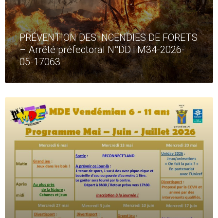
PRÉVENTION DES INCENDIES DE FORETS
– Arrêté préfectoral N°DDTM34-2026-
05-17063
Read
More