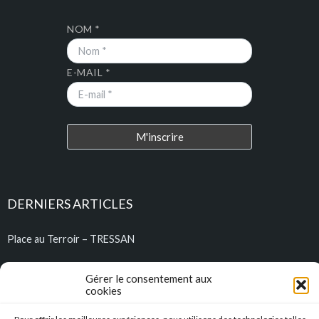
NOM *
E-MAIL *
DERNIERS ARTICLES
Place au Terroir – TRESSAN
Soirée d’été
Gérer le consentement aux
cookies
Descente en caisse à savon – Profitez de l’été pour construire vos
caisses à savon !!!