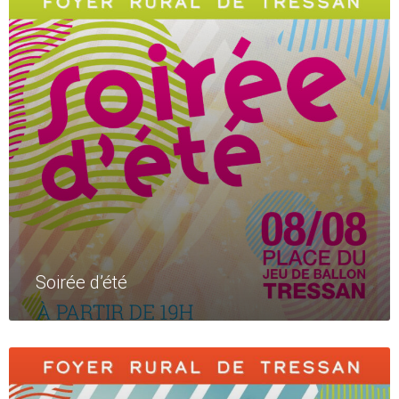
More
Soirée d’été
Read
More