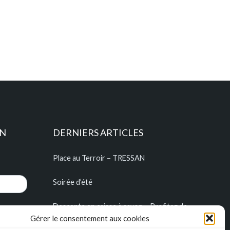
ON
DERNIERS ARTICLES
Place au Terroir – TRESSAN
Soirée d’été
Descente en caisse à savon – Profitez de
l’été pour construire vos caisses à savon !!!
Gérer le consentement aux cookies