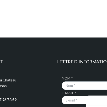
CT
LETTRE D’INFORMATI
NOM *
du Château
ssan
E-MAIL *
7.96.73.59