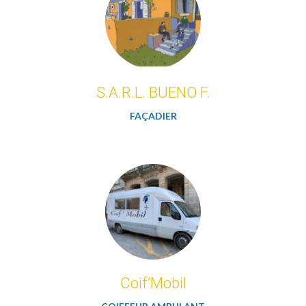
S.A.R.L. BUENO F.
FAÇADIER
Coif’Mobil