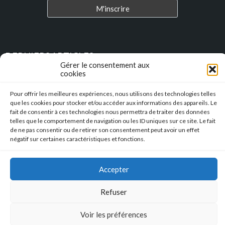
DERNIERS ARTICLES
Gérer le consentement aux
cookies
Place au Terroir – TRESSAN
Pour offrir les meilleures expériences, nous utilisons des technologies telles
que les cookies pour stocker et/ou accéder aux informations des appareils. Le
Soirée d’été
fait de consentir à ces technologies nous permettra de traiter des données
telles que le comportement de navigation ou les ID uniques sur ce site. Le fait
Descente en caisse à savon – Profitez de l’été pour construire vos
de ne pas consentir ou de retirer son consentement peut avoir un effet
caisses à savon !!!
négatif sur certaines caractéristiques et fonctions.
l’Hérault Sud prenant
Accepter
Refuser
Mentions Légales
|
Accessibilité
|
Conformité RGAA
Copyright © 2023 Mairie de Tressan | Réalisation
:: Nicolas
Voir les préférences
SIEGEL :: Studio de Création