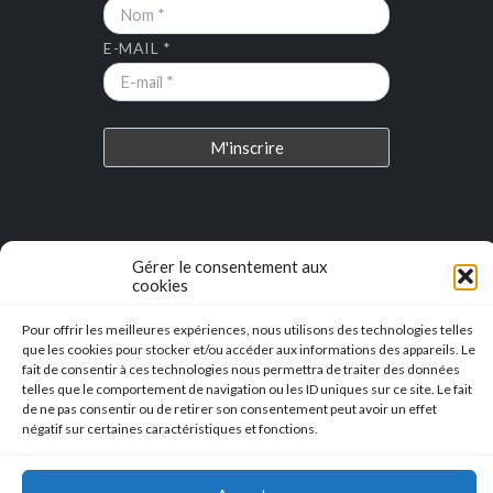
E-MAIL *
DERNIERS ARTICLES
Gérer le consentement aux
cookies
Place au Terroir – TRESSAN
Pour offrir les meilleures expériences, nous utilisons des technologies telles
que les cookies pour stocker et/ou accéder aux informations des appareils. Le
Soirée d’été
fait de consentir à ces technologies nous permettra de traiter des données
telles que le comportement de navigation ou les ID uniques sur ce site. Le fait
Descente en caisse à savon – Profitez de l’été pour construire vos
de ne pas consentir ou de retirer son consentement peut avoir un effet
caisses à savon !!!
négatif sur certaines caractéristiques et fonctions.
l’Hérault Sud prenant