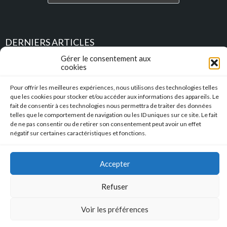
DERNIERS ARTICLES
Gérer le consentement aux
cookies
Place au Terroir – TRESSAN
Pour offrir les meilleures expériences, nous utilisons des technologies telles
Soirée d’été
que les cookies pour stocker et/ou accéder aux informations des appareils. Le
fait de consentir à ces technologies nous permettra de traiter des données
Descente en caisse à savon – Profitez de l’été pour construire vos
telles que le comportement de navigation ou les ID uniques sur ce site. Le fait
caisses à savon !!!
de ne pas consentir ou de retirer son consentement peut avoir un effet
négatif sur certaines caractéristiques et fonctions.
l’Hérault Sud prenant
Accepter
Mentions Légales
|
Accessibilité
|
Conformité RGAA
Refuser
Copyright © 2023 Mairie de Tressan | Réalisation
:: Nicolas
SIEGEL :: Studio de Création
Voir les préférences