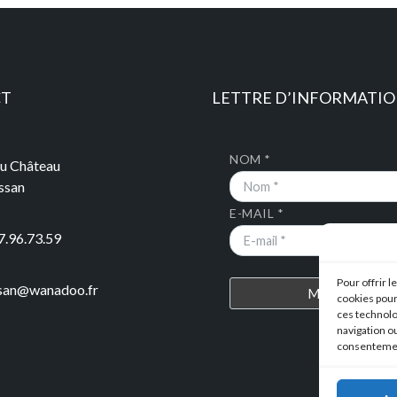
CT
LETTRE D’INFORMATI
NOM *
du Château
ssan
E-MAIL *
7.96.73.59
Pour offrir 
ssan@wanadoo.fr
cookies pour
ces technolo
navigation ou
consentement