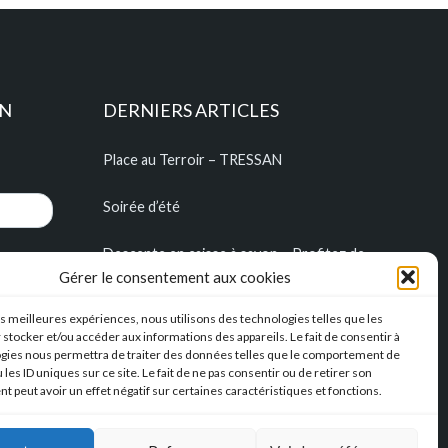
ON
DERNIERS ARTICLES
Place au Terroir – TRESSAN
Soirée d’été
Descente en caisse à savon – Profitez de
l’été pour construire vos caisses à savon !!!
Gérer le consentement aux cookies
l’Hérault Sud prenant
les meilleures expériences, nous utilisons des technologies telles que les
 stocker et/ou accéder aux informations des appareils. Le fait de consentir à
gies nous permettra de traiter des données telles que le comportement de
 les ID uniques sur ce site. Le fait de ne pas consentir ou de retirer son
 peut avoir un effet négatif sur certaines caractéristiques et fonctions.