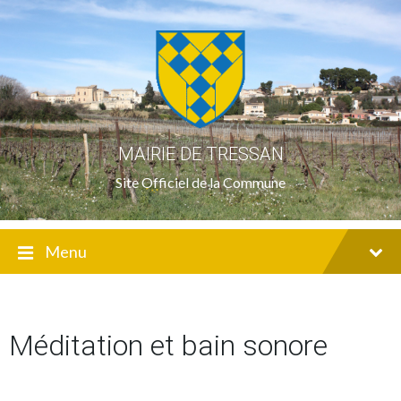
Skip
Skip
Skip
to
to
to
content
main
footer
navigation
MAIRIE DE TRESSAN
Site Officiel de la Commune
Menu
Méditation et bain sonore